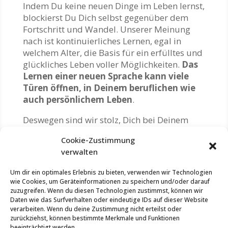
Indem Du keine neuen Dinge im Leben lernst,
blockierst Du Dich selbst gegenüber dem
Fortschritt und Wandel. Unserer Meinung
nach ist kontinuierliches Lernen, egal in
welchem Alter, die Basis für ein erfülltes und
glückliches Leben voller Möglichkeiten.
Das
Lernen einer neuen Sprache kann viele
Türen öffnen, in Deinem beruflichen wie
auch persönlichem Leben
.
Deswegen sind wir stolz, Dich bei Deinem
Vorhaben des Fortschritts und der
Cookie-Zustimmung
Bereicherung unterstützen zu dürfen.
verwalten
Zudem legen wir großen Wert auf die
Um dir ein optimales Erlebnis zu bieten, verwenden wir Technologien
Weiterbildung und Trainings von unserem
wie Cookies, um Geräteinformationen zu speichern und/oder darauf
Personal. All unsere Angestellten sind hoch
zuzugreifen. Wenn du diesen Technologien zustimmst, können wir
motiviert, sich beruflich weiterzuentwickeln,
Daten wie das Surfverhalten oder eindeutige IDs auf dieser Website
was es uns erlaubt, Deinen Lernaufenthalt
verarbeiten. Wenn du deine Zustimmung nicht erteilst oder
zurückziehst, können bestimmte Merkmale und Funktionen
bestmöglich und nach den höchsten und
beeinträchtigt werden.