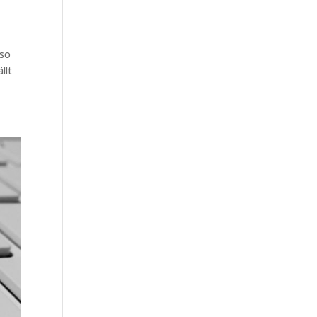
 so
llt