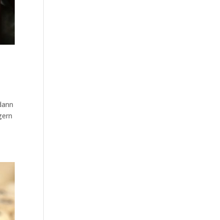
dann
gern