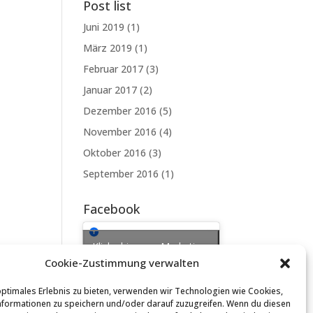
Post list
Juni 2019
(1)
März 2019
(1)
Februar 2017
(3)
Januar 2017
(2)
Dezember 2016
(5)
November 2016
(4)
Oktober 2016
(3)
September 2016
(1)
Facebook
Klicke hier, um Marketing-
Cookie-Zustimmung verwalten
Cookies zu akzeptieren
und diesen Inhalt zu
optimales Erlebnis zu bieten, verwenden wir Technologien wie Cookies,
aktivieren
formationen zu speichern und/oder darauf zuzugreifen. Wenn du diesen